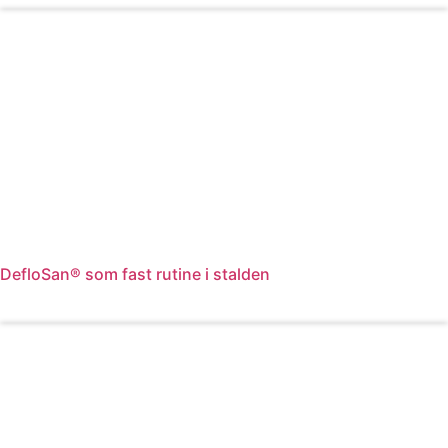
DefloSan® som fast rutine i stalden
Læs mere