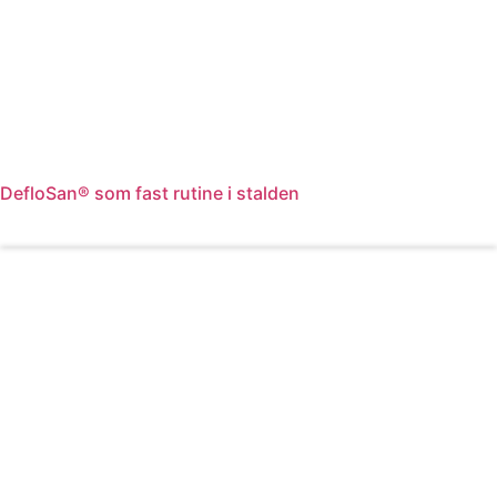
DefloSan® som fast rutine i stalden
Læs mere