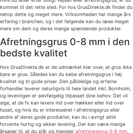
Hvis du leder efter billigt vejsalt eller afretningsgrus, er du
kommet til det rette sted. For hos GrusDirekte.dk finder du
netop dette og meget mere. Virksomheden har mange års
erfaring i branchen, og i det følgende kan du læse meget
mere om dem og deres mange spændende produkter.
Afretningsgrus 0-8 mm i den
bedste kvalitet
Hos GrusDirekte.dk er de udmærket klar over, at grus ikke
bare er grus. Således kan du købe afretningsgrus i høj
kvalitet og til gode priser. Den pålidelige og erfarne
forhandler leverer naturligvis til hele landet inkl. Bornholm,
og leveringen er selvfølgelig tilpasset dine behov. Det vil
sige, at de fx kan levere ind over hækken eller ind over
huset, og hvis du er interesseret i afretningsgrus eller
andre af deres gode produkter, kan du i øvrigt altid
forvente hurtig og sikker levering. Der kan være mange
årsager til, at du står og mangler
afretningsgrus 0-8 mm
.