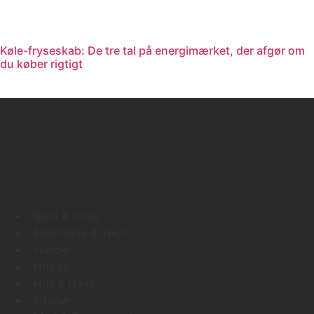
Køle-fryseskab: De tre tal på energimærket, der afgør om
du køber rigtigt
Læs mere
Børn & Unge
Elektronik & Tech
Handel
Hobby
Hus & Have
Interiør