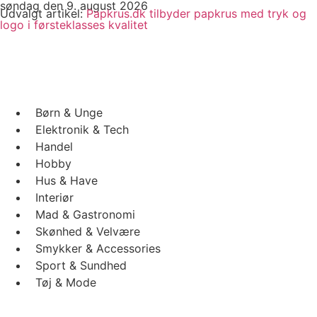
søndag den 9. august 2026
Videre
Udvalgt artikel:
Papkrus.dk tilbyder papkrus med tryk og
til
logo i førsteklasses kvalitet
indhold
Børn & Unge
Elektronik & Tech
Handel
Hobby
Hus & Have
Interiør
Mad & Gastronomi
Skønhed & Velvære
Smykker & Accessories
Sport & Sundhed
Tøj & Mode