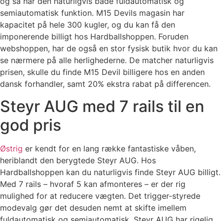
og så har den naturligvis både fuldautomatisk og
semiautomatisk funktion. M15 Devils magasin har
kapacitet på hele 300 kugler, og du kan få den
imponerende billigt hos Hardballshoppen. Foruden
webshoppen, har de også en stor fysisk butik hvor du kan
se nærmere på alle herlighederne. De matcher naturligvis
prisen, skulle du finde M15 Devil billigere hos en anden
dansk forhandler, samt 20% ekstra rabat på differencen.
Steyr AUG med 7 rails til en
god pris
Østrig
er kendt for en lang række fantastiske våben,
heriblandt den berygtede Steyr AUG. Hos
Hardballshoppen kan du naturligvis finde Steyr AUG billigt.
Med 7 rails – hvoraf 5 kan afmonteres – er der rig
mulighed for at reducere vægten. Det trigger-styrede
modevalg gør det desuden nemt at skifte imellem
fuldautomatisk og semiautomatisk. Steyr AUG har rigelig