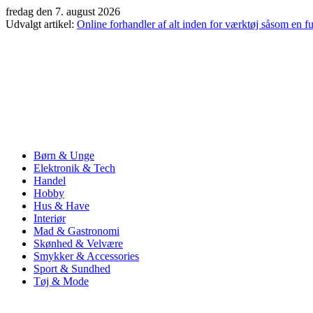
Videre
fredag den 7. august 2026
til
Udvalgt artikel:
Online forhandler af alt inden for værktøj såsom en f
indhold
Børn & Unge
Elektronik & Tech
Handel
Hobby
Hus & Have
Interiør
Mad & Gastronomi
Skønhed & Velvære
Smykker & Accessories
Sport & Sundhed
Tøj & Mode