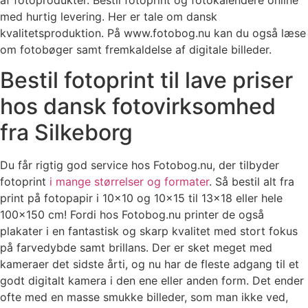
af fotoprodukter. Bestil fotoprint og fotokalendere online
med hurtig levering. Her er tale om dansk
kvalitetsproduktion. På www.fotobog.nu kan du også læse
om fotobøger samt fremkaldelse af digitale billeder.
Bestil fotoprint til lave priser
hos dansk fotovirksomhed
fra Silkeborg
Du får rigtig god service hos Fotobog.nu, der tilbyder
fotoprint
i mange størrelser og formater
. Så bestil alt fra
print på fotopapir i 10×10 og 10×15 til 13×18 eller hele
100×150 cm! Fordi hos Fotobog.nu printer de også
plakater i en fantastisk og skarp kvalitet med stort fokus
på farvedybde samt brillans. Der er sket meget med
kameraer det sidste årti, og nu har de fleste adgang til et
godt digitalt kamera i den ene eller anden form. Det ender
ofte med en masse smukke billeder, som man ikke ved,