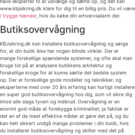
have eksperter til at udvælge og sætte op, og det kan
www.kbjsikring.dk klare for dig til en billig pris. Du vil være
i trygge hænder
, hvis du købe din erhvervsalarm der.
Butiksovervågning
KBJsikring.dk kan installere butiksovervågning og sørge
for, at din butik ikke har nogen blinde vinkler. Der er
mange forskellige spændende systemer, og ofte skal man
bruge tid på at analysere butikkens arkitektur og
forskellige kroge for at kunne sætte det bedste system
op. Der er forskellige gode modeller og teknikker, og
eksperterne med over 20 års erfaring kan hurtigt installere
en super god butiksovervågning hos dig, som vil sikre dig
imod alle slags tyveri og indbrud. Overvågning er en
enormt god måde at forebygge kriminalitet; ja faktisk er
det en af de mest effektive måder at gøre det på, og du
kan helt sikkert undgå mange problemer i din butik, hvis
du installerer butiksovervågning og skilter med det på