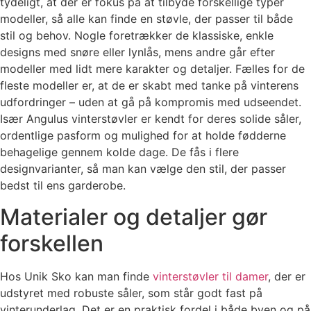
tydeligt, at der er fokus på at tilbyde forskellige typer
modeller, så alle kan finde en støvle, der passer til både
stil og behov. Nogle foretrækker de klassiske, enkle
designs med snøre eller lynlås, mens andre går efter
modeller med lidt mere karakter og detaljer. Fælles for de
fleste modeller er, at de er skabt med tanke på vinterens
udfordringer – uden at gå på kompromis med udseendet.
Især Angulus vinterstøvler er kendt for deres solide såler,
ordentlige pasform og mulighed for at holde fødderne
behagelige gennem kolde dage. De fås i flere
designvarianter, så man kan vælge den stil, der passer
bedst til ens garderobe.
Materialer og detaljer gør
forskellen
Hos Unik Sko kan man finde
vinterstøvler til damer
, der er
udstyret med robuste såler, som står godt fast på
vinterunderlag. Det er en praktisk fordel i både byen og på