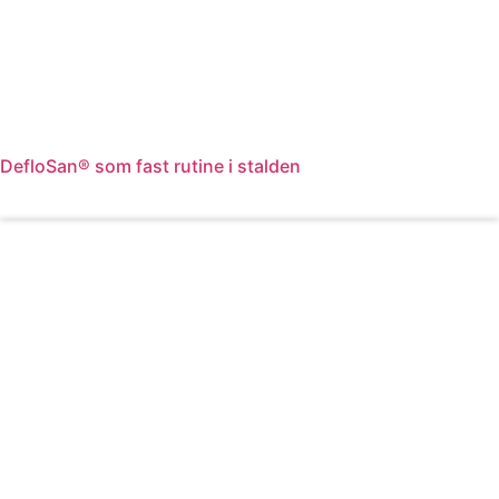
DefloSan® som fast rutine i stalden
Læs mere