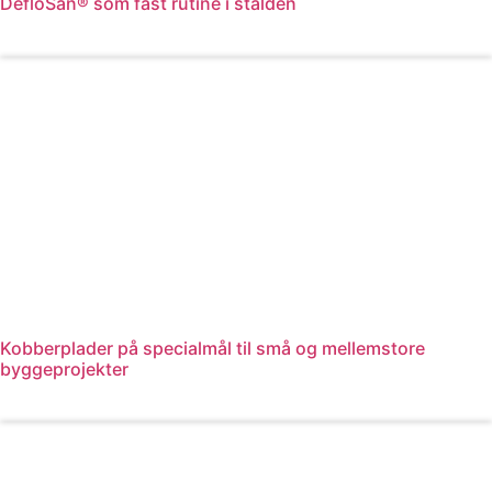
DefloSan® som fast rutine i stalden
Læs mere
Kobberplader på specialmål til små og mellemstore
byggeprojekter
Læs mere