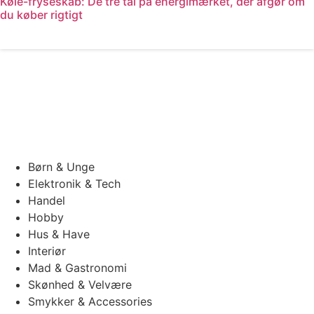
Køle-fryseskab: De tre tal på energimærket, der afgør om
du køber rigtigt
Læs mere
Børn & Unge
Elektronik & Tech
Handel
Hobby
Hus & Have
Interiør
Mad & Gastronomi
Skønhed & Velvære
Smykker & Accessories