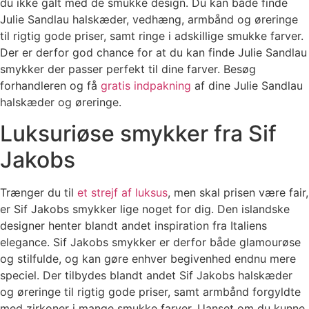
du ikke galt med de smukke design. Du kan både finde
Julie Sandlau halskæder, vedhæng, armbånd og øreringe
til rigtig gode priser, samt ringe i adskillige smukke farver.
Der er derfor god chance for at du kan finde Julie Sandlau
smykker der passer perfekt til dine farver. Besøg
forhandleren og få
gratis indpakning
af dine Julie Sandlau
halskæder og øreringe.
Luksuriøse smykker fra Sif
Jakobs
Trænger du til
et strejf af luksus
, men skal prisen være fair,
er Sif Jakobs smykker lige noget for dig. Den islandske
designer henter blandt andet inspiration fra Italiens
elegance. Sif Jakobs smykker er derfor både glamourøse
og stilfulde, og kan gøre enhver begivenhed endnu mere
speciel. Der tilbydes blandt andet Sif Jakobs halskæder
og øreringe til rigtig gode priser, samt armbånd forgyldte
med zirkoner i mange smukke farver. Uanset om du kunne