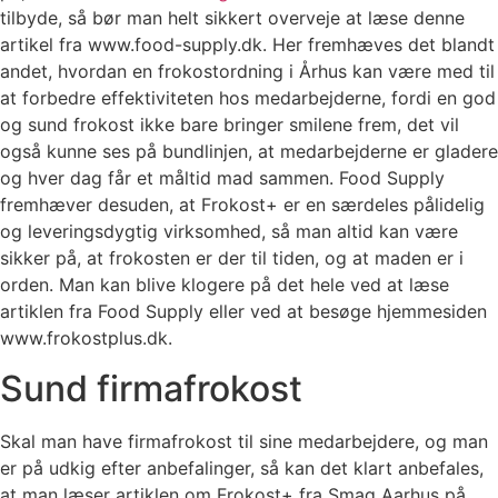
tilbyde, så bør man helt sikkert overveje at læse denne
artikel fra www.food-supply.dk. Her fremhæves det blandt
andet, hvordan en frokostordning i Århus kan være med til
at forbedre effektiviteten hos medarbejderne, fordi en god
og sund frokost ikke bare bringer smilene frem, det vil
også kunne ses på bundlinjen, at medarbejderne er gladere
og hver dag får et måltid mad sammen. Food Supply
fremhæver desuden, at Frokost+ er en særdeles pålidelig
og leveringsdygtig virksomhed, så man altid kan være
sikker på, at frokosten er der til tiden, og at maden er i
orden. Man kan blive klogere på det hele ved at læse
artiklen fra Food Supply eller ved at besøge hjemmesiden
www.frokostplus.dk.
Sund firmafrokost
Skal man have firmafrokost til sine medarbejdere, og man
er på udkig efter anbefalinger, så kan det klart anbefales,
at man læser artiklen om Frokost+ fra Smag Aarhus på