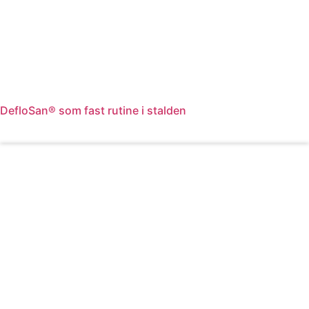
DefloSan® som fast rutine i stalden
Læs mere