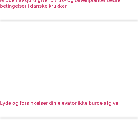
Middelhavsjord giver citrus- og olivenplanter bedre
betingelser i danske krukker
Læs mere
Lyde og forsinkelser din elevator ikke burde afgive
Læs mere