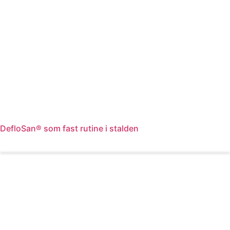
DefloSan® som fast rutine i stalden
Læs mere