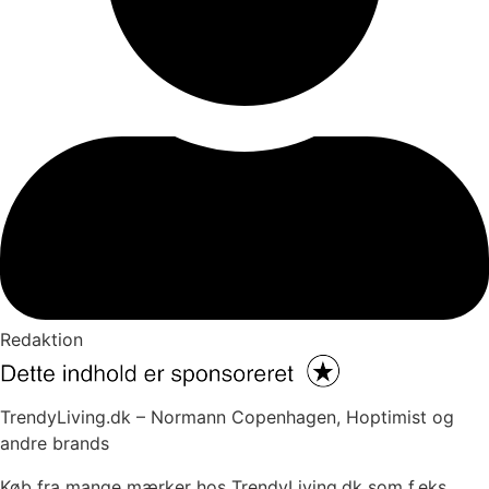
Redaktion
TrendyLiving.dk – Normann Copenhagen, Hoptimist og
andre brands
Køb fra mange mærker hos TrendyLiving.dk som f.eks.