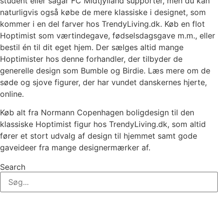
student eller sågar FC Midtjylland supporter, men du kan
naturligvis også købe de mere klassiske i designet, som
kommer i en del farver hos TrendyLiving.dk. Køb en flot
Hoptimist som værtindegave, fødselsdagsgave m.m., eller
bestil én til dit eget hjem. Der sælges altid mange
Hoptimister hos denne forhandler, der tilbyder de
generelle design som Bumble og Birdie. Læs mere om de
søde og sjove figurer, der har vundet danskernes hjerte,
online.
Køb alt fra Normann Copenhagen boligdesign til den
klassiske Hoptimist figur hos TrendyLiving.dk, som altid
fører et stort udvalg af design til hjemmet samt gode
gaveideer fra mange designermærker af.
Search