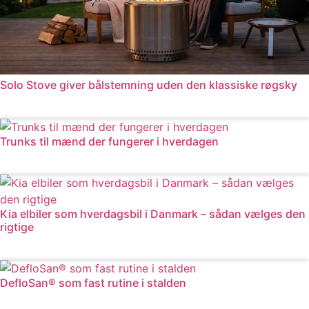
Solo Stove giver bålstemning uden den klassiske røgsky
Læs mere
Trunks til mænd der fungerer i hverdagen
Læs mere
Kia elbiler som hverdagsbil i Danmark – sådan vælges den
rigtige
Læs mere
DefloSan® som fast rutine i stalden
Læs mere