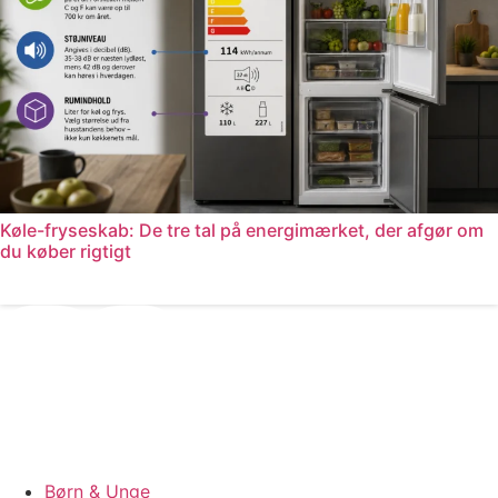
Køle-fryseskab: De tre tal på energimærket, der afgør om
du køber rigtigt
Læs mere
Børn & Unge