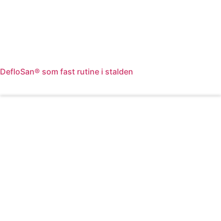
DefloSan® som fast rutine i stalden
Læs mere