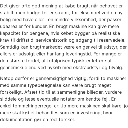
Det giver ofte god mening at købe brugt, når behovet er
stabilt, men budgettet er stramt, for eksempel ved en ny
bolig med have eller i en mindre virksomhed, der passer
udearealer for kunder. En brugt maskine kan give mere
kapacitet for pengene, hvis købet bygger på realistiske
krav til driftstid, servicehistorik og adgang til reservedele.
Samtidig kan brugtmarkedet være en genvej til udstyr, der
ellers er udsolgt eller har lang leveringstid. For mange er
den største fordel, at totalprisen typisk er lettere at
gennemskue end ved nykøb med ekstraudstyr og tilvalg.
Netop derfor er gennemsigtighed vigtig, fordi to maskiner
med samme typebetegnelse kan være brugt meget
forskelligt. Afsæt tid til at sammenligne billeder, vurdere
sliddele og læse eventuelle notater om kendte fejl. En
enkel tommelfingerregel er: Jo mere maskinen skal køre, jo
mere skal købet behandles som en investering, hvor
dokumentation gør en reel forskel.