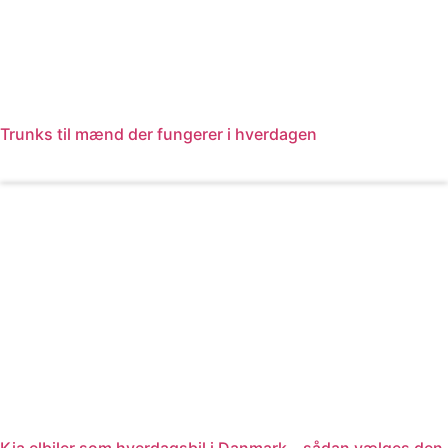
Trunks til mænd der fungerer i hverdagen
Læs mere
Kia elbiler som hverdagsbil i Danmark – sådan vælges den