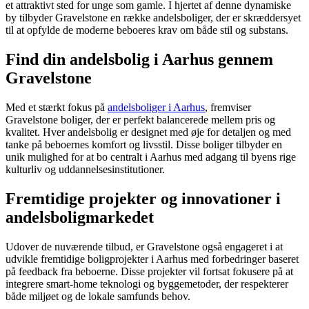
et attraktivt sted for unge som gamle. I hjertet af denne dynamiske
by tilbyder Gravelstone en række andelsboliger, der er skræddersyet
til at opfylde de moderne beboeres krav om både stil og substans.
Find din andelsbolig i Aarhus gennem
Gravelstone
Med et stærkt fokus på
andelsboliger i Aarhus
, fremviser
Gravelstone boliger, der er perfekt balancerede mellem pris og
kvalitet. Hver andelsbolig er designet med øje for detaljen og med
tanke på beboernes komfort og livsstil. Disse boliger tilbyder en
unik mulighed for at bo centralt i Aarhus med adgang til byens rige
kulturliv og uddannelsesinstitutioner.
Fremtidige projekter og innovationer i
andelsboligmarkedet
Udover de nuværende tilbud, er Gravelstone også engageret i at
udvikle fremtidige boligprojekter i Aarhus med forbedringer baseret
på feedback fra beboerne. Disse projekter vil fortsat fokusere på at
integrere smart-home teknologi og byggemetoder, der respekterer
både miljøet og de lokale samfunds behov.