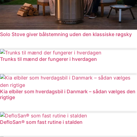
Solo Stove giver bålstemning uden den klassiske røgsky
Læs mere
Trunks til mænd der fungerer i hverdagen
Læs mere
Kia elbiler som hverdagsbil i Danmark – sådan vælges den
rigtige
Læs mere
DefloSan® som fast rutine i stalden
Læs mere