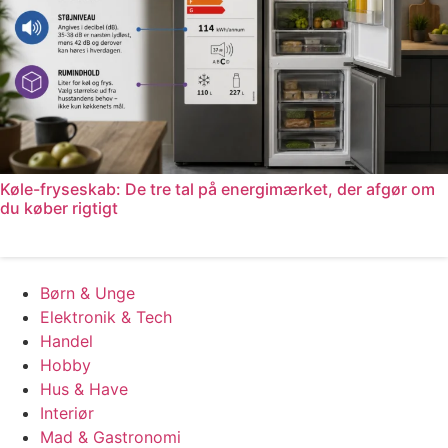
Køle-fryseskab: De tre tal på energimærket, der afgør om
du køber rigtigt
Læs mere
Børn & Unge
Elektronik & Tech
Handel
Hobby
Hus & Have
Interiør
Mad & Gastronomi