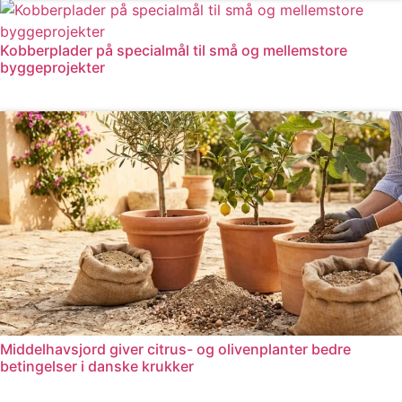
Kobberplader på specialmål til små og mellemstore
byggeprojekter
Læs mere
Middelhavsjord giver citrus- og olivenplanter bedre
betingelser i danske krukker
Læs mere