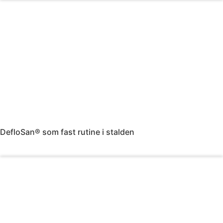
DefloSan® som fast rutine i stalden
Læs mere