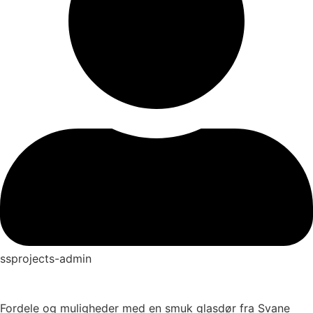
ssprojects-admin
Fordele og muligheder med en smuk glasdør fra Svane