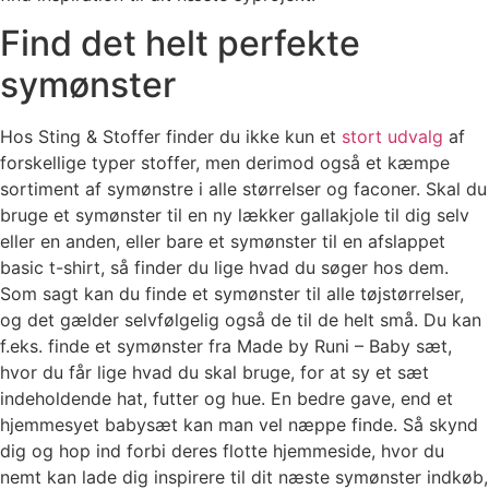
Find det helt perfekte
symønster
Hos Sting & Stoffer finder du ikke kun et
stort udvalg
af
forskellige typer stoffer, men derimod også et kæmpe
sortiment af symønstre i alle størrelser og faconer. Skal du
bruge et symønster til en ny lækker gallakjole til dig selv
eller en anden, eller bare et symønster til en afslappet
basic t-shirt, så finder du lige hvad du søger hos dem.
Som sagt kan du finde et symønster til alle tøjstørrelser,
og det gælder selvfølgelig også de til de helt små. Du kan
f.eks. finde et symønster fra Made by Runi – Baby sæt,
hvor du får lige hvad du skal bruge, for at sy et sæt
indeholdende hat, futter og hue. En bedre gave, end et
hjemmesyet babysæt kan man vel næppe finde. Så skynd
dig og hop ind forbi deres flotte hjemmeside, hvor du
nemt kan lade dig inspirere til dit næste symønster indkøb,