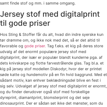
samt finde stof og mm. i samme omgang.
Jersey stof med digitalprint
til gode priser
Hos Sting & Stoffer får du alt, hvad din indre syerske kun
tør drømme om, og ikke nok med det, så er det altid til
favorable og
gode priser.
Tag f.eks. et kig på deres store
udvalg af det enormt populære jersey stof med
digitalprint, der især er populær blandt kunderne pga. af
dets knivskarpe og flotte farvestrålende glas. Tag bl.a. et
kig på jersey stof modellen Diskodyr, hvor der er printet
søde katte og hundemotiv på en fin hvid baggrund. Med et
sådant motiv, kan enhver beklædningsdel blive en fest i
sig selv. Udvalget af jersey stof med digitalprint er enormt,
og du finder derudover også stof med forskellige
dyreprint, diamantprint, blomsterprint og det seje
dinosaurprint. Der er sådan set ikke det mønster, som du