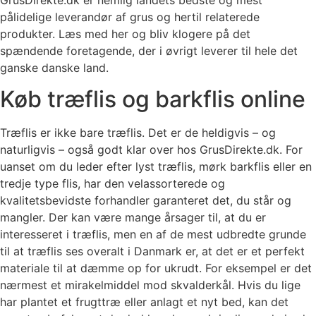
GrusDirekte.dk er nemlig landets bedste og mest
pålidelige leverandør af grus og hertil relaterede
produkter. Læs med her og bliv klogere på det
spændende foretagende, der i øvrigt leverer til hele det
ganske danske land.
Køb træflis og barkflis online
Træflis er ikke bare træflis. Det er de heldigvis – og
naturligvis – også godt klar over hos GrusDirekte.dk. For
uanset om du leder efter lyst træflis, mørk barkflis eller en
tredje type flis, har den velassorterede og
kvalitetsbevidste forhandler garanteret det, du står og
mangler. Der kan være mange årsager til, at du er
interesseret i træflis, men en af de mest udbredte grunde
til at træflis ses overalt i Danmark er, at det er et perfekt
materiale til at dæmme op for ukrudt. For eksempel er det
nærmest et mirakelmiddel mod skvalderkål. Hvis du lige
har plantet et frugttræ eller anlagt et nyt bed, kan det