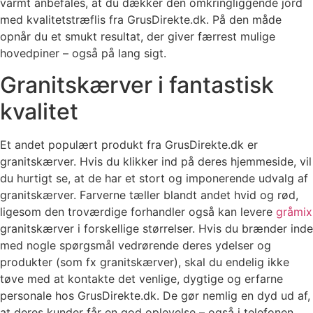
varmt anbefales, at du dækker den omkringliggende jord
med kvalitetstræflis fra GrusDirekte.dk. På den måde
opnår du et smukt resultat, der giver færrest mulige
hovedpiner – også på lang sigt.
Granitskærver i fantastisk
kvalitet
Et andet populært produkt fra GrusDirekte.dk er
granitskærver. Hvis du klikker ind på deres hjemmeside, vil
du hurtigt se, at de har et stort og imponerende udvalg af
granitskærver. Farverne tæller blandt andet hvid og rød,
ligesom den troværdige forhandler også kan levere
gråmix
granitskærver i forskellige størrelser. Hvis du brænder inde
med nogle spørgsmål vedrørende deres ydelser og
produkter (som fx granitskærver), skal du endelig ikke
tøve med at kontakte det venlige, dygtige og erfarne
personale hos GrusDirekte.dk. De gør nemlig en dyd ud af,
at deres kunder får en god oplevelse – også i telefonen