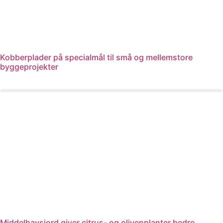
Kobberplader på specialmål til små og mellemstore
byggeprojekter
Læs mere
Middelhavsjord giver citrus- og olivenplanter bedre