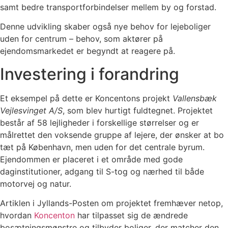
samt bedre transportforbindelser mellem by og forstad.
Denne udvikling skaber også nye behov for lejeboliger
uden for centrum – behov, som aktører på
ejendomsmarkedet er begyndt at reagere på.
Investering i forandring
Et eksempel på dette er Koncentons projekt
Vallensbæk
Vejlesvinget A/S
, som blev hurtigt fuldtegnet. Projektet
består af 58 lejligheder i forskellige størrelser og er
målrettet den voksende gruppe af lejere, der ønsker at bo
tæt på København, men uden for det centrale byrum.
Ejendommen er placeret i et område med gode
daginstitutioner, adgang til S-tog og nærhed til både
motorvej og natur.
Artiklen i Jyllands-Posten om projektet fremhæver netop,
hvordan
Koncenton
har tilpasset sig de ændrede
bosætningsmønstre og tilbyder boliger, der matcher den