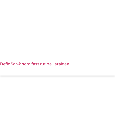
DefloSan® som fast rutine i stalden
Læs mere