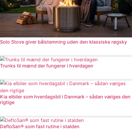
Solo Stove giver bålstemning uden den klassiske røgsky
Læs mere
Trunks til mænd der fungerer i hverdagen
Læs mere
Kia elbiler som hverdagsbil i Danmark – sådan vælges den
rigtige
Læs mere
DefloSan® som fast rutine i stalden