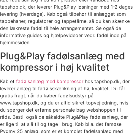
tapshop.dk, der leverer Plug&Play løsninger med 1-2 dages
levering (hverdage). Køb også tilbehør til anlægget som
tappehaner, regulatorer og tappetårne, så du kan skænke
den lækreste fadøl til hele arrangementet. Se også de
informative guides og hjælpevideoer vedr. fadøl inde på
hjemmesiden.
Plug&Play fadølsanlæg med
kompressor i høj kvalitet
Køb et
fadølsanlæg med kompressor
hos tapshop.dk, der
leverer anlæg til fadølsskænkning af høj kvalitet. Du får
gratis fragt, når du køber fadølsudstyr på
www.tapshop.dk, og du er altid sikret topvejledning, hvis
du spørger det erfarne personale bag webshoppen til
råds. Bestil også de såkaldte Plug&Play fadølsanlæg, der
er lige til at slå til og tage i brug. Køb bl.a. det famøse
Pygmy 25 anlæg, som er et komplet fadølsanlæg med