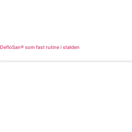
DefloSan® som fast rutine i stalden
Læs mere