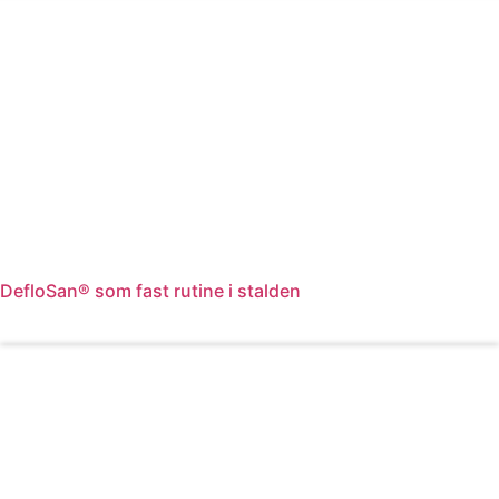
DefloSan® som fast rutine i stalden
Læs mere