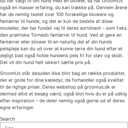
du har valgt til din hund med en blower, så har GroomUs
også en masser erfaring, du kan trække på. Gennem årene
har de nemlig testet over 100 forskellige blowere og
føntørrer til hunde, og det er kun de bedste af disse
modeller, der har fundet vej til deres sortiment – som f.eks.
den praktiske Tornado føntørrer til hund. Ved at gøre en
føntørrer eller blower til en naturlig del af din hunds
pelspleje kan du ud over at kunne tørre din hund efter et
dejligt bad også holde hundens pels fri for støv og skidt.
Det vil din hund helt sikkert sætte pris på.
GroomUs står desuden ikke blot bag en række produkter,
der er gode for dine kæledyr, de forhandler også kvalitet
til de rigtige priser. Deres webshop på groomus.dk er
dermed altid et besøg værd, også blot hvis du er på udkig
efter inspiration – de deler nemlig også gerne ud af deres
egne erfaringer.
Search