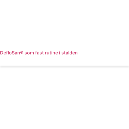
DefloSan® som fast rutine i stalden
Læs mere